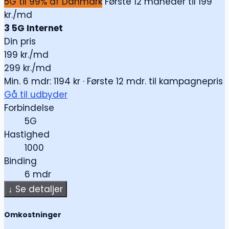
5G til 99% af Danmark
Første 12 måneder til 199
kr./md
3 5G Internet
Din pris
199
kr./md
299 kr./md
Min. 6 mdr: 1194 kr · Første 12 mdr. til kampagnepris
Gå til udbyder
Forbindelse
5G
Hastighed
1000
Binding
6 mdr
↓
Se detaljer
Omkostninger