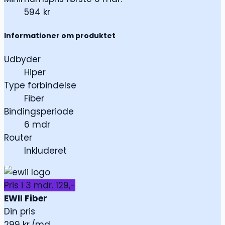
594 kr
Informationer om produktet
Udbyder
Hiper
Type forbindelse
Fiber
Bindingsperiode
6 mdr
Router
Inkluderet
Pris i 3 mdr. 129,-
EWII Fiber
Din pris
299
kr./md