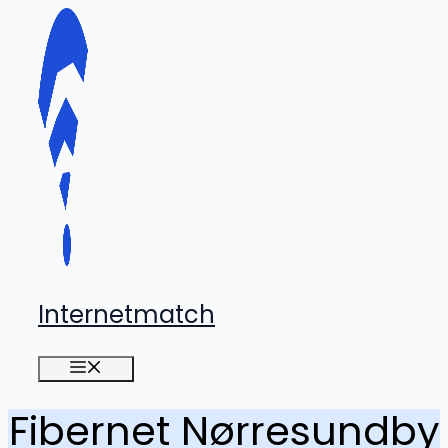
Hop
til
indhold
Internetmatch
Menu
Fibernet Nørresundby