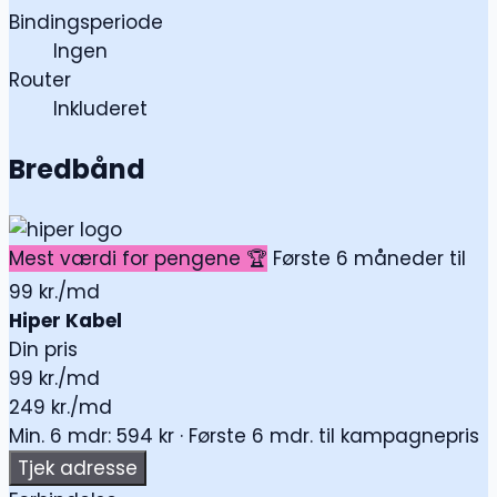
Bindingsperiode
Ingen
Router
Inkluderet
Bredbånd
Mest værdi for pengene 🏆
Første 6 måneder til
99 kr./md
Hiper Kabel
Din pris
99
kr./md
249 kr./md
Min. 6 mdr: 594 kr · Første 6 mdr. til kampagnepris
Tjek adresse