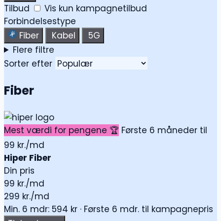
Tilbud
Vis kun kampagnetilbud
Forbindelsestype
Fiber
Kabel
5G
Flere filtre
Sorter efter
Fiber
Mest værdi for pengene 🏆
Første 6 måneder til
99 kr./md
Hiper Fiber
Din pris
99
kr./md
299 kr./md
Min. 6 mdr: 594 kr · Første 6 mdr. til kampagnepris