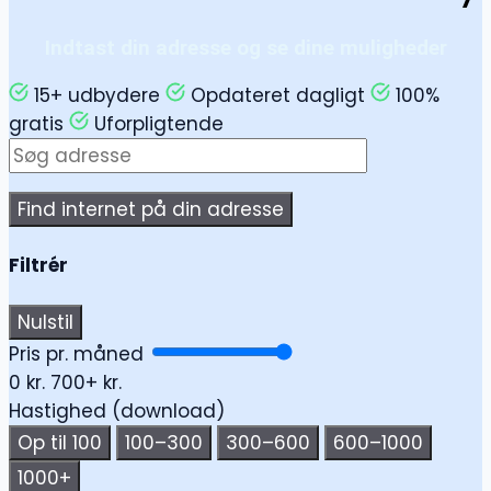
Indtast din adresse og se dine muligheder
15+ udbydere
Opdateret dagligt
100%
gratis
Uforpligtende
Find internet på din adresse
Filtrér
Nulstil
Pris pr. måned
0 kr.
700+ kr.
Hastighed (download)
Op til 100
100–300
300–600
600–1000
1000+