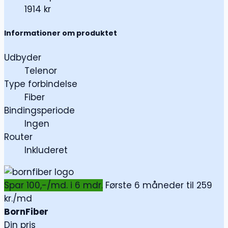
1914 kr
Informationer om produktet
Udbyder
Telenor
Type forbindelse
Fiber
Bindingsperiode
Ingen
Router
Inkluderet
Spar 100,-/md. i 6 mdr.
Første 6 måneder til 259
kr./md
BornFiber
Din pris