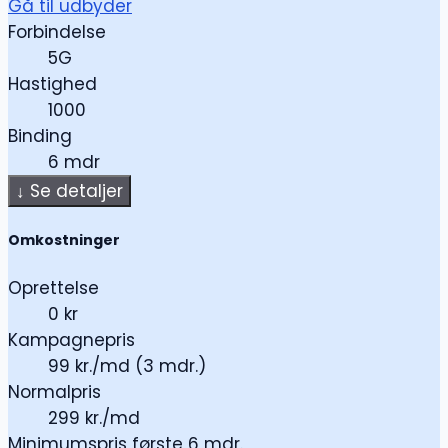
Gå til udbyder
Forbindelse
5G
Hastighed
1000
Binding
6 mdr
↓
Se detaljer
Omkostninger
Oprettelse
0 kr
Kampagnepris
99 kr./md (3 mdr.)
Normalpris
299 kr./md
Minimumspris første 6 mdr.