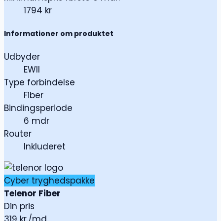
1794 kr
Informationer om produktet
Udbyder
EWII
Type forbindelse
Fiber
Bindingsperiode
6 mdr
Router
Inkluderet
Cyber tryghedspakke
Telenor Fiber
Din pris
319
kr./md