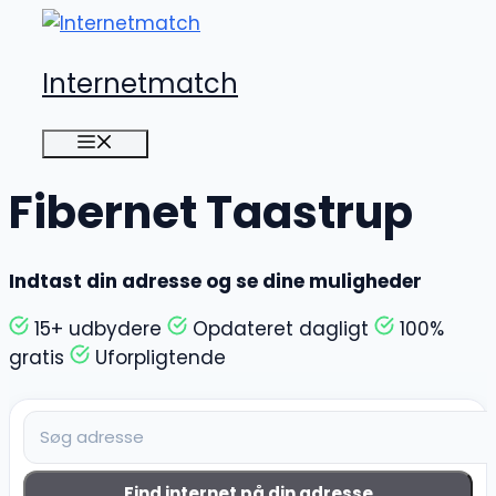
Hop
til
Internetmatch
indhold
Menu
Fibernet Taastrup
Indtast din adresse og se dine muligheder
15+ udbydere
Opdateret dagligt
100%
gratis
Uforpligtende
Find internet på din adresse