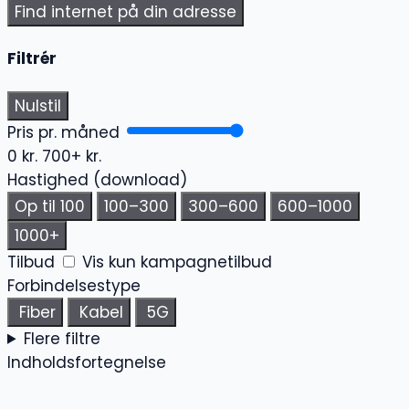
Find internet på din adresse
Filtrér
Nulstil
Pris pr. måned
0 kr.
700+ kr.
Hastighed (download)
Op til 100
100–300
300–600
600–1000
1000+
Tilbud
Vis kun kampagnetilbud
Forbindelsestype
Fiber
Kabel
5G
Flere filtre
Indholdsfortegnelse