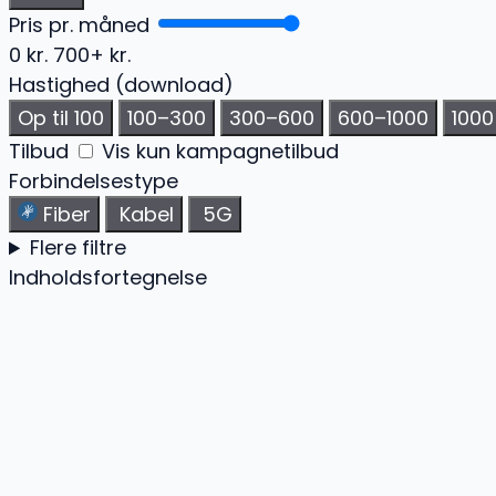
Pris pr. måned
0 kr.
700+ kr.
Hastighed (download)
Op til 100
100–300
300–600
600–1000
100
Tilbud
Vis kun kampagnetilbud
Forbindelsestype
Fiber
Kabel
5G
Flere filtre
Indholdsfortegnelse